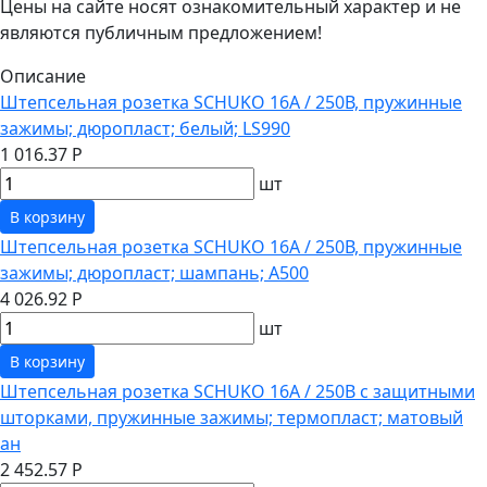
Цены на сайте носят ознакомительный характер и не
являются публичным предложением!
Описание
Штепсельная розетка SCHUKO 16А / 250В, пружинные
зажимы; дюропласт; белый; LS990
1 016.37 Р
шт
В корзину
Штепсельная розетка SCHUKO 16А / 250В, пружинные
зажимы; дюропласт; шампань; A500
4 026.92 Р
шт
В корзину
Штепсельная розетка SCHUKO 16А / 250В с защитными
шторками, пружинные зажимы; термопласт; матовый
ан
2 452.57 Р