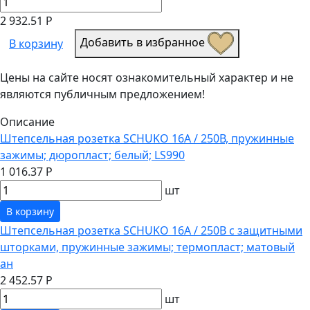
2 932.51 Р
Добавить в избранное
В корзину
Цены на сайте носят ознакомительный характер и не
являются публичным предложением!
Описание
Штепсельная розетка SCHUKO 16А / 250В, пружинные
зажимы; дюропласт; белый; LS990
1 016.37 Р
шт
В корзину
Штепсельная розетка SCHUKO 16А / 250В с защитными
шторками, пружинные зажимы; термопласт; матовый
ан
2 452.57 Р
шт