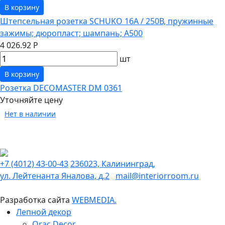
В корзину
Штепсельная розетка SCHUKO 16А / 250В, пружинные
зажимы; дюропласт; шампань; A500
4 026.92 Р
шт
В корзину
Розетка DECOMASTER DM 0361
Уточняйте цену
Нет в наличии
+7 (4012) 43-00-43
236023, Калининград,
ул. Лейтенанта Яналова, д.2
mail@interiorroom.ru
Разработка сайта
WEBMEDIA.
Лепной декор
Orac Decor