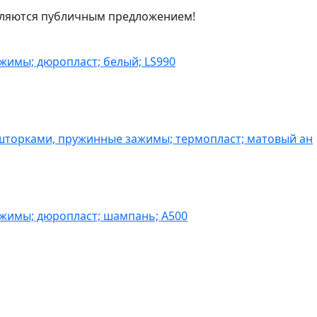
являются публичным предложением!
жимы; дюропласт; белый; LS990
шторками, пружинные зажимы; термопласт; матовый ан
ажимы; дюропласт; шампань; A500