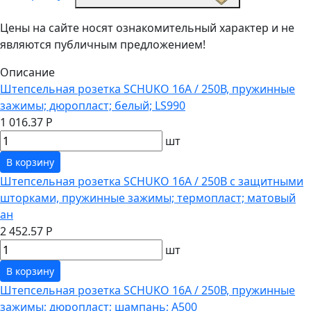
Цены на сайте носят ознакомительный характер и не
являются публичным предложением!
Описание
Штепсельная розетка SCHUKO 16А / 250В, пружинные
зажимы; дюропласт; белый; LS990
1 016.37 Р
шт
В корзину
Штепсельная розетка SCHUKO 16А / 250В с защитными
шторками, пружинные зажимы; термопласт; матовый
ан
2 452.57 Р
шт
В корзину
Штепсельная розетка SCHUKO 16А / 250В, пружинные
зажимы; дюропласт; шампань; A500