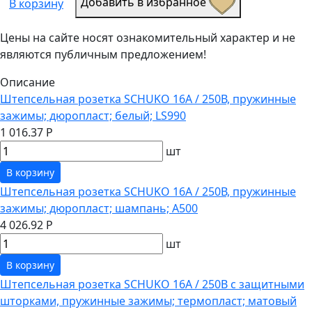
Добавить в избранное
В корзину
Цены на сайте носят ознакомительный характер и не
являются публичным предложением!
Описание
Штепсельная розетка SCHUKO 16А / 250В, пружинные
зажимы; дюропласт; белый; LS990
1 016.37 Р
шт
В корзину
Штепсельная розетка SCHUKO 16А / 250В, пружинные
зажимы; дюропласт; шампань; A500
4 026.92 Р
шт
В корзину
Штепсельная розетка SCHUKO 16А / 250В с защитными
шторками, пружинные зажимы; термопласт; матовый