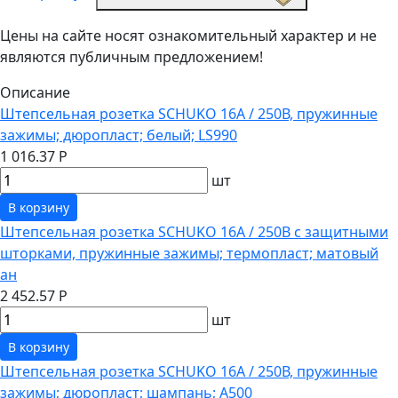
Цены на сайте носят ознакомительный характер и не
являются публичным предложением!
Описание
Штепсельная розетка SCHUKO 16А / 250В, пружинные
зажимы; дюропласт; белый; LS990
1 016.37 Р
шт
В корзину
Штепсельная розетка SCHUKO 16А / 250В с защитными
шторками, пружинные зажимы; термопласт; матовый
ан
2 452.57 Р
шт
В корзину
Штепсельная розетка SCHUKO 16А / 250В, пружинные
зажимы; дюропласт; шампань; A500