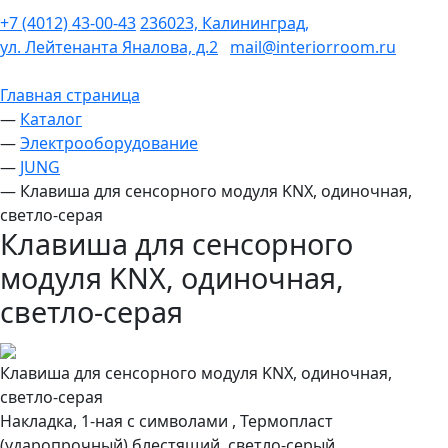
+7 (4012) 43-00-43
236023, Калининград,
ул. Лейтенанта Яналова, д.2
mail@interiorroom.ru
Главная страница
—
Каталог
—
Электрооборудование
—
JUNG
—
Клавиша для сенсорного модуля KNX, одиночная,
светло-серая
Клавиша для сенсорного
модуля KNX, одиночная,
светло-серая
Клавиша для сенсорного модуля KNX, одиночная,
светло-серая
Накладка, 1-ная с символами , Термопласт
(ударопрочный) блестящий, светло-серый