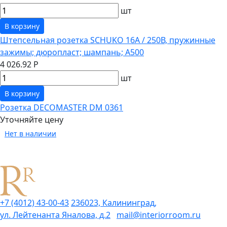
шт
В корзину
Штепсельная розетка SCHUKO 16А / 250В, пружинные
зажимы; дюропласт; шампань; A500
4 026.92 Р
шт
В корзину
Розетка DECOMASTER DM 0361
Уточняйте цену
Нет в наличии
+7 (4012) 43-00-43
236023, Калининград,
ул. Лейтенанта Яналова, д.2
mail@interiorroom.ru