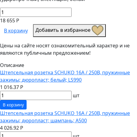
18 655 Р
Добавить в избранное
В корзину
Цены на сайте носят ознакомительный характер и не
являются публичным предложением!
Описание
Штепсельная розетка SCHUKO 16А / 250В, пружинные
зажимы; дюропласт; белый; LS990
1 016.37 Р
шт
В корзину
Штепсельная розетка SCHUKO 16А / 250В, пружинные
зажимы; дюропласт; шампань; A500
4 026.92 Р
шт