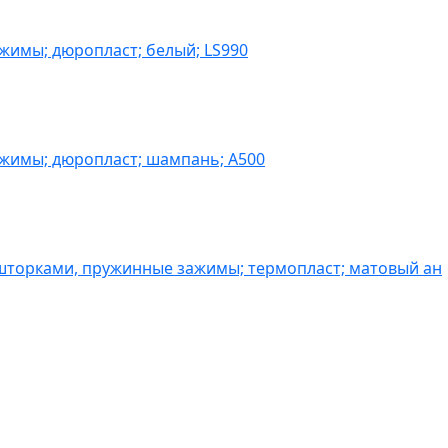
жимы; дюропласт; белый; LS990
ажимы; дюропласт; шампань; A500
шторками, пружинные зажимы; термопласт; матовый ан