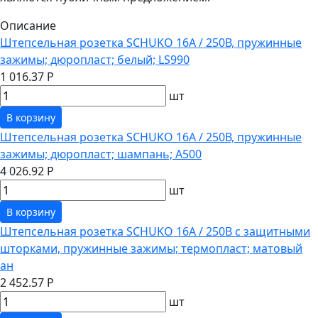
Описание
Штепсельная розетка SCHUKO 16А / 250В, пружинные
зажимы; дюропласт; белый; LS990
1 016.37 Р
шт
В корзину
Штепсельная розетка SCHUKO 16А / 250В, пружинные
зажимы; дюропласт; шампань; A500
4 026.92 Р
шт
В корзину
Штепсельная розетка SCHUKO 16А / 250В с защитными
шторками, пружинные зажимы; термопласт; матовый
ан
2 452.57 Р
шт