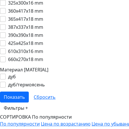
325x300x16 mm
360x417x18 mm
365x417x18 mm
387x337x18 mm
390x390x18 mm
425x425x18 mm
610x310x16 mm
660x270x18 mm
Материал [MATERIAL]
дуб
дуб/термоясень
Фильтры
+
СОРТИРОВКА
По популярности
По популярности
Цена по возрастанию
Цена по убыва