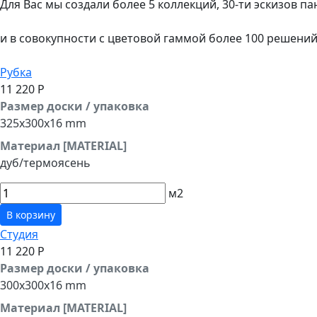
Для Вас мы создали более 5 коллекций, 30-ти эскизов п
и в совокупности с цветовой гаммой более 100 решени
Рубка
11 220 Р
Размер доски / упаковка
325x300x16 mm
Материал [MATERIAL]
дуб/термоясень
м2
В корзину
Студия
11 220 Р
Размер доски / упаковка
300x300x16 mm
Материал [MATERIAL]