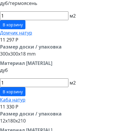
дуб/термоясень
м2
В корзину
Домчик натур
11 297 Р
Размер доски / упаковка
300x300x18 mm
Материал [MATERIAL]
дуб
м2
В корзину
Каба натур
11 330 Р
Размер доски / упаковка
12x180x210
Материал [MATERIAL]