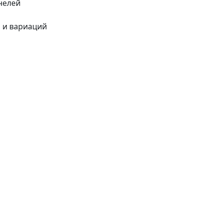
анелей
й и вариаций