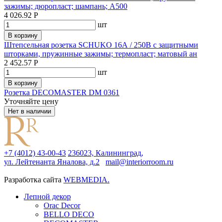
зажимы; дюропласт; шампань; A500
4 026.92 Р
шт
В корзину
Штепсельная розетка SCHUKO 16А / 250В с защитными
шторками, пружинные зажимы; термопласт; матовый ан
2 452.57 Р
шт
В корзину
Розетка DECOMASTER DM 0361
Уточняйте цену
Нет в наличии
+7 (4012) 43-00-43
236023, Калининград,
ул. Лейтенанта Яналова, д.2
mail@interiorroom.ru
Разработка сайта
WEBMEDIA.
Лепной декор
Orac Decor
BELLO DECO