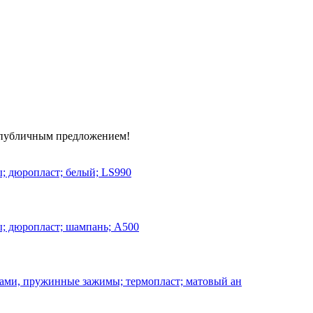
я публичным предложением!
 дюропласт; белый; LS990
; дюропласт; шампань; A500
ами, пружинные зажимы; термопласт; матовый ан