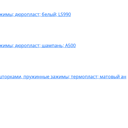
жимы; дюропласт; белый; LS990
ажимы; дюропласт; шампань; A500
шторками, пружинные зажимы; термопласт; матовый ан