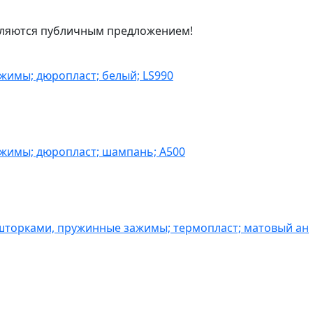
являются публичным предложением!
жимы; дюропласт; белый; LS990
ажимы; дюропласт; шампань; A500
шторками, пружинные зажимы; термопласт; матовый ан