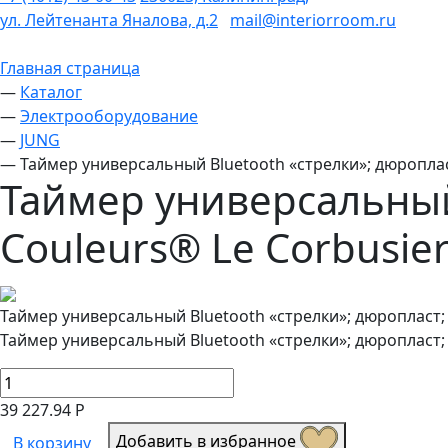
ул. Лейтенанта Яналова, д.2
mail@interiorroom.ru
Главная страница
—
Каталог
—
Электрооборудование
—
JUNG
—
Таймер универсальный Bluetooth «стрелки»; дюропласт
Таймер универсальный 
Couleurs® Le Corbusie
Таймер универсальный Bluetooth «стрелки»; дюропласт; 
Таймер универсальный Bluetooth «стрелки»; дюропласт; 
39 227.94 Р
Добавить в избранное
В корзину