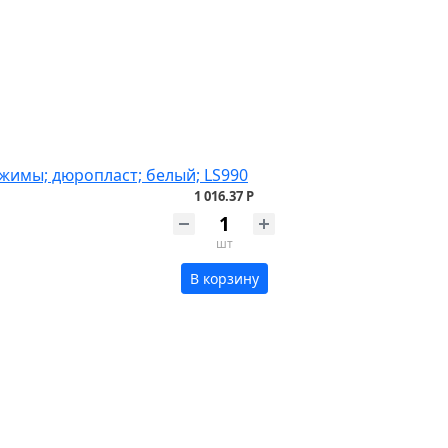
жимы; дюропласт; белый; LS990
1 016.37 Р
шт
В корзину