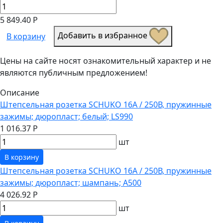
5 849.40 Р
Добавить в избранное
В корзину
Цены на сайте носят ознакомительный характер и не
являются публичным предложением!
Описание
Штепсельная розетка SCHUKO 16А / 250В, пружинные
зажимы; дюропласт; белый; LS990
1 016.37 Р
шт
В корзину
Штепсельная розетка SCHUKO 16А / 250В, пружинные
зажимы; дюропласт; шампань; A500
4 026.92 Р
шт