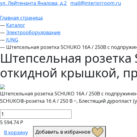
ул. Лейтенанта Яналова, д.2
mail@interiorroom.ru
Главная страница
—
Каталог
—
Электрооборудование
—
JUNG
—
Штепсельная розетка SCHUKO 16А / 250В с подпруж
Штепсельная розетка 
откидной крышкой, п
Штепсельная розетка SCHUKO 16А / 250В с подпружине
SCHUKO®-розетка 16 A / 250 B ~, Блестящий дуропласт 
5 594.74 Р
Добавить в избранное
В корзину