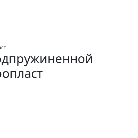
аст
подпружиненной
ропласт