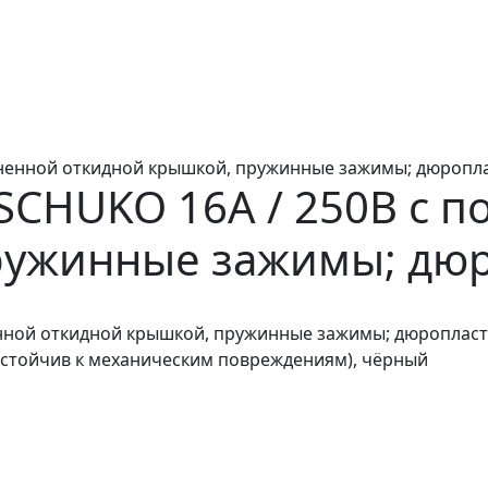
иненной откидной крышкой, пружинные зажимы; дюропл
SCHUKO 16А / 250В с 
ружинные зажимы; дю
нной откидной крышкой, пружинные зажимы; дюропласт
(устойчив к механическим повреждениям), чёрный