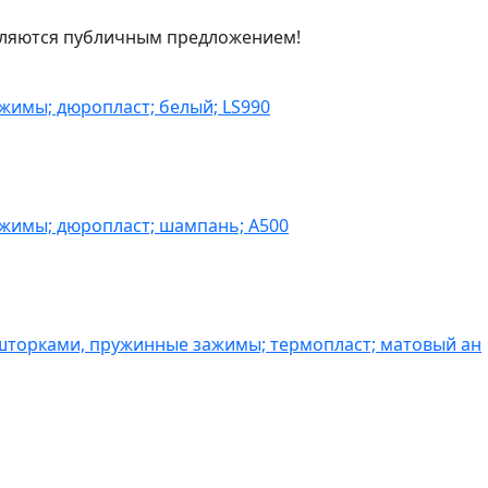
являются публичным предложением!
жимы; дюропласт; белый; LS990
ажимы; дюропласт; шампань; A500
шторками, пружинные зажимы; термопласт; матовый ан