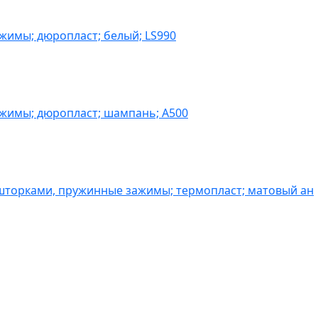
жимы; дюропласт; белый; LS990
ажимы; дюропласт; шампань; A500
шторками, пружинные зажимы; термопласт; матовый ан