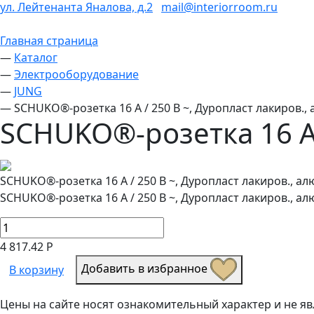
ул. Лейтенанта Яналова, д.2
mail@interiorroom.ru
Главная страница
—
Каталог
—
Электрооборудование
—
JUNG
—
SCHUKO®-розетка 16 A / 250 B ~, Дуропласт лакиров.
SCHUKO®-розетка 16 A 
SCHUKO®-розетка 16 A / 250 B ~, Дуропласт лакиров., а
SCHUKO®-розетка 16 A / 250 B ~, Дуропласт лакиров., а
4 817.42 Р
Добавить в избранное
В корзину
Цены на сайте носят ознакомительный характер и не 