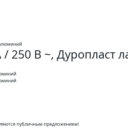
, алюминий
/ 250 B ~, Дуропласт 
люминий
люминий
являются публичным предложением!