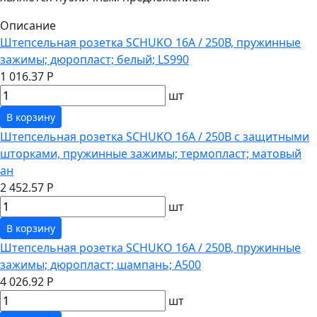
Описание
Штепсельная розетка SCHUKO 16А / 250В, пружинные
зажимы; дюропласт; белый; LS990
1 016.37 Р
шт
В корзину
Штепсельная розетка SCHUKO 16А / 250В с защитными
шторками, пружинные зажимы; термопласт; матовый
ан
2 452.57 Р
шт
В корзину
Штепсельная розетка SCHUKO 16А / 250В, пружинные
зажимы; дюропласт; шампань; A500
4 026.92 Р
шт