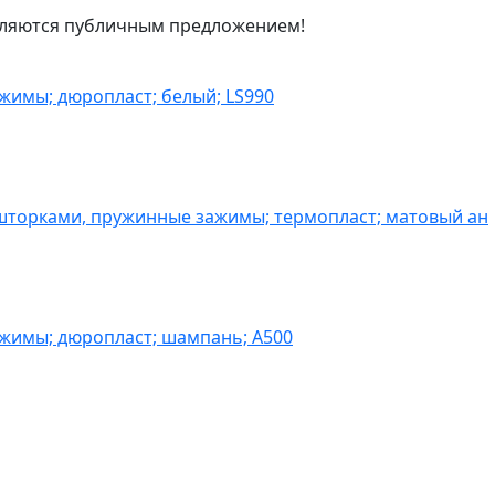
являются публичным предложением!
жимы; дюропласт; белый; LS990
шторками, пружинные зажимы; термопласт; матовый ан
ажимы; дюропласт; шампань; A500