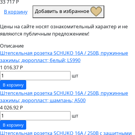
33 717 Р
Добавить в избранное
В корзину
Цены на сайте носят ознакомительный характер и не
являются публичным предложением!
Описание
Штепсельная розетка SCHUKO 16А / 250В, пружинные
зажимы; дюропласт; белый; LS990
1 016.37 Р
шт
В корзину
Штепсельная розетка SCHUKO 16А / 250В, пружинные
зажимы; дюропласт; шампань; A500
4 026.92 Р
шт
В корзину
Штепсельная розетка SCHUKO 16А / 250В с защитными