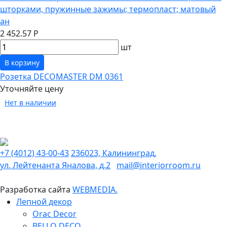
шторками, пружинные зажимы; термопласт; матовый
ан
2 452.57 Р
шт
В корзину
Розетка DECOMASTER DM 0361
Уточняйте цену
Нет в наличии
+7 (4012) 43-00-43
236023, Калининград,
ул. Лейтенанта Яналова, д.2
mail@interiorroom.ru
Разработка сайта
WEBMEDIA.
Лепной декор
Orac Decor
BELLO DECO