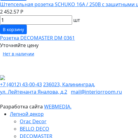
Штепсельная розетка SCHUKO 16А / 250В с защитными 
2 452.57 Р
шт
В корзину
Розетка DECOMASTER DM 0361
Уточняйте цену
Нет в наличии
+7 (4012) 43-00-43
236023, Калининград,
ул. Лейтенанта Яналова, д.2
mail@interiorroom.ru
Разработка сайта
WEBMEDIA.
Лепной декор
Orac Decor
BELLO DECO
DECOMASTER