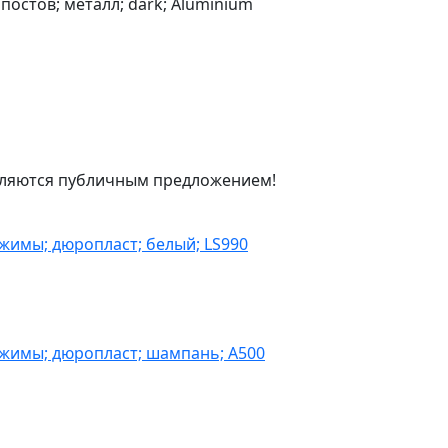
постов; металл; dark; Aluminium
являются публичным предложением!
жимы; дюропласт; белый; LS990
ажимы; дюропласт; шампань; A500