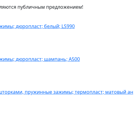
являются публичным предложением!
жимы; дюропласт; белый; LS990
ажимы; дюропласт; шампань; A500
шторками, пружинные зажимы; термопласт; матовый ан