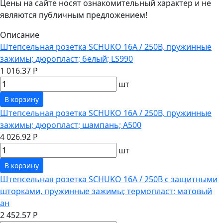
Цены на сайте носят ознакомительный характер и не
являются публичным предложением!
Описание
Штепсельная розетка SCHUKO 16А / 250В, пружинные
зажимы; дюропласт; белый; LS990
1 016.37 Р
шт
В корзину
Штепсельная розетка SCHUKO 16А / 250В, пружинные
зажимы; дюропласт; шампань; A500
4 026.92 Р
шт
В корзину
Штепсельная розетка SCHUKO 16А / 250В с защитными
шторками, пружинные зажимы; термопласт; матовый
ан
2 452.57 Р