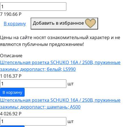
7 190.66 Р
Добавить в избранное
В корзину
Цены на сайте носят ознакомительный характер и не
являются публичным предложением!
Описание
Штепсельная розетка SCHUKO 16А / 250В, пружинные
зажимы; дюропласт; белый; LS990
1 016.37 Р
шт
В корзину
Штепсельная розетка SCHUKO 16А / 250В, пружинные
зажимы; дюропласт; шампань; A500
4 026.92 Р
шт