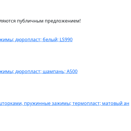
являются публичным предложением!
жимы; дюропласт; белый; LS990
ажимы; дюропласт; шампань; A500
шторками, пружинные зажимы; термопласт; матовый ан