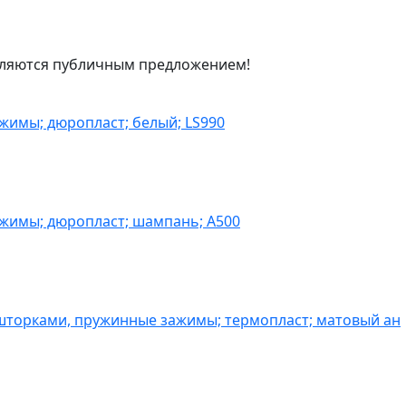
являются публичным предложением!
жимы; дюропласт; белый; LS990
ажимы; дюропласт; шампань; A500
шторками, пружинные зажимы; термопласт; матовый ан