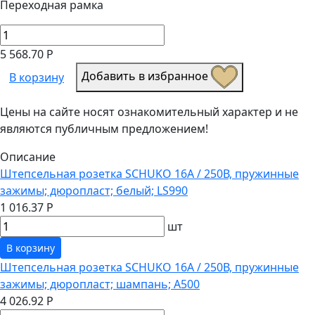
Переходная рамка
5 568.70 Р
Добавить в избранное
В корзину
Цены на сайте носят ознакомительный характер и не
являются публичным предложением!
Описание
Штепсельная розетка SCHUKO 16А / 250В, пружинные
зажимы; дюропласт; белый; LS990
1 016.37 Р
шт
В корзину
Штепсельная розетка SCHUKO 16А / 250В, пружинные
зажимы; дюропласт; шампань; A500
4 026.92 Р