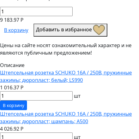
9 183.97 Р
Добавить в избранное
В корзину
Цены на сайте носят ознакомительный характер и не
являются публичным предложением!
Описание
Штепсельная розетка SCHUKO 16А / 250В, пружинные
зажимы; дюропласт; белый; LS990
1 016.37 Р
шт
В корзину
Штепсельная розетка SCHUKO 16А / 250В, пружинные
зажимы; дюропласт; шампань; A500
4 026.92 Р
шт