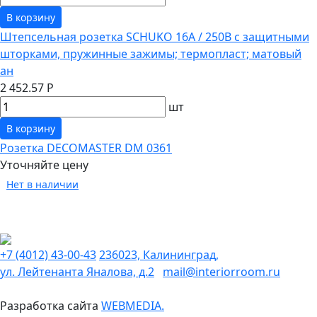
В корзину
Штепсельная розетка SCHUKO 16А / 250В с защитными
шторками, пружинные зажимы; термопласт; матовый
ан
2 452.57 Р
шт
В корзину
Розетка DECOMASTER DM 0361
Уточняйте цену
Нет в наличии
+7 (4012) 43-00-43
236023, Калининград,
ул. Лейтенанта Яналова, д.2
mail@interiorroom.ru
Разработка сайта
WEBMEDIA.