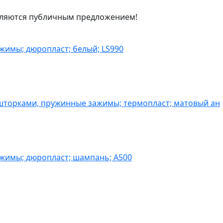
являются публичным предложением!
жимы; дюропласт; белый; LS990
шторками, пружинные зажимы; термопласт; матовый ан
ажимы; дюропласт; шампань; A500