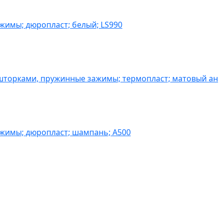
жимы; дюропласт; белый; LS990
шторками, пружинные зажимы; термопласт; матовый ан
ажимы; дюропласт; шампань; A500