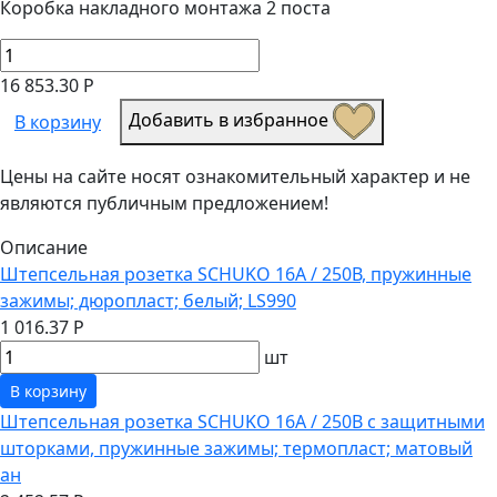
Коробка накладного монтажа 2 поста
16 853.30 Р
Добавить в избранное
В корзину
Цены на сайте носят ознакомительный характер и не
являются публичным предложением!
Описание
Штепсельная розетка SCHUKO 16А / 250В, пружинные
зажимы; дюропласт; белый; LS990
1 016.37 Р
шт
В корзину
Штепсельная розетка SCHUKO 16А / 250В с защитными
шторками, пружинные зажимы; термопласт; матовый
ан