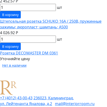
2 452.57 Р
шт
В корзину
Штепсельная розетка SCHUKO 16А / 250В, пружинные
зажимы; дюропласт; шампань; A500
4 026.92 Р
шт
В корзину
Розетка DECOMASTER DM 0361
Уточняйте цену
Нет в наличии
+7 (4012) 43-00-43
236023, Калининград,
ул. Лейтенанта Яналова, д.2
mail@interiorroom.ru