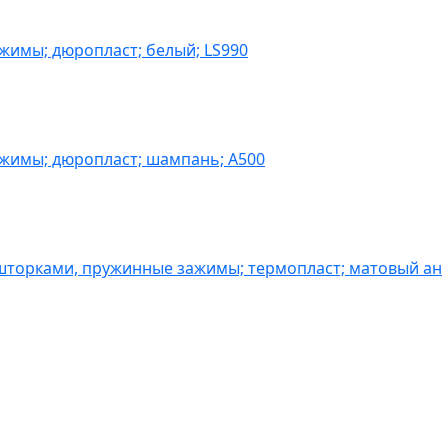
жимы; дюропласт; белый; LS990
ажимы; дюропласт; шампань; A500
шторками, пружинные зажимы; термопласт; матовый ан