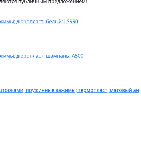
являются публичным предложением!
жимы; дюропласт; белый; LS990
ажимы; дюропласт; шампань; A500
шторками, пружинные зажимы; термопласт; матовый ан