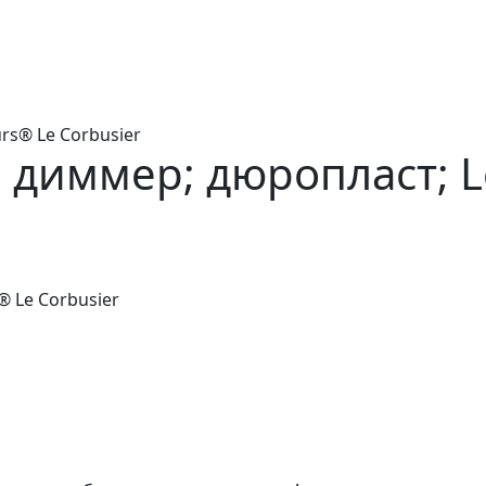
rs® Le Corbusier
 диммер; дюропласт; L
® Le Corbusier