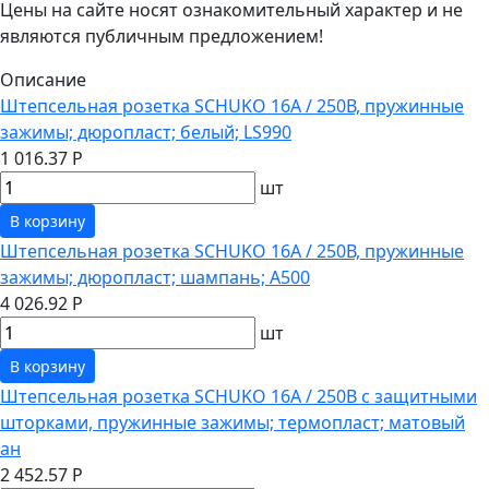
Цены на сайте носят ознакомительный характер и не
являются публичным предложением!
Описание
Штепсельная розетка SCHUKO 16А / 250В, пружинные
зажимы; дюропласт; белый; LS990
1 016.37 Р
шт
В корзину
Штепсельная розетка SCHUKO 16А / 250В, пружинные
зажимы; дюропласт; шампань; A500
4 026.92 Р
шт
В корзину
Штепсельная розетка SCHUKO 16А / 250В с защитными
шторками, пружинные зажимы; термопласт; матовый
ан
2 452.57 Р