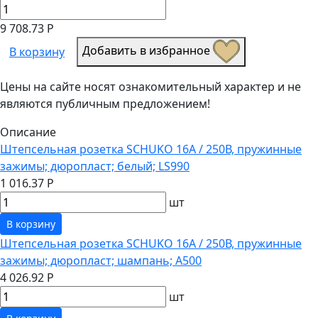
9 708.73 Р
Добавить в избранное
В корзину
Цены на сайте носят ознакомительный характер и не
являются публичным предложением!
Описание
Штепсельная розетка SCHUKO 16А / 250В, пружинные
зажимы; дюропласт; белый; LS990
1 016.37 Р
шт
В корзину
Штепсельная розетка SCHUKO 16А / 250В, пружинные
зажимы; дюропласт; шампань; A500
4 026.92 Р
шт