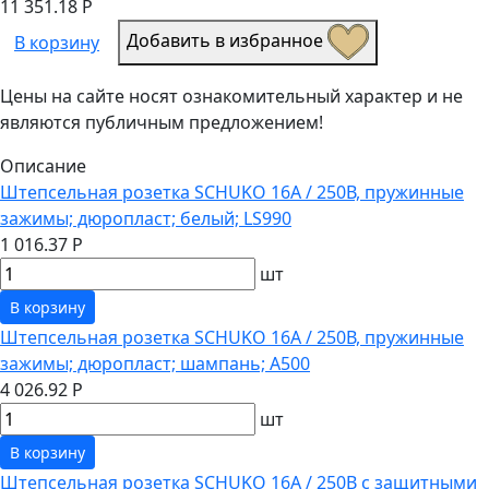
11 351.18 Р
Добавить в избранное
В корзину
Цены на сайте носят ознакомительный характер и не
являются публичным предложением!
Описание
Штепсельная розетка SCHUKO 16А / 250В, пружинные
зажимы; дюропласт; белый; LS990
1 016.37 Р
шт
В корзину
Штепсельная розетка SCHUKO 16А / 250В, пружинные
зажимы; дюропласт; шампань; A500
4 026.92 Р
шт
В корзину
Штепсельная розетка SCHUKO 16А / 250В с защитными