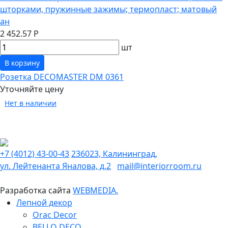
шторками, пружинные зажимы; термопласт; матовый
ан
2 452.57 Р
шт
В корзину
Розетка DECOMASTER DM 0361
Уточняйте цену
Нет в наличии
+7 (4012) 43-00-43
236023, Калининград,
ул. Лейтенанта Яналова, д.2
mail@interiorroom.ru
Разработка сайта
WEBMEDIA.
Лепной декор
Orac Decor
BELLO DECO