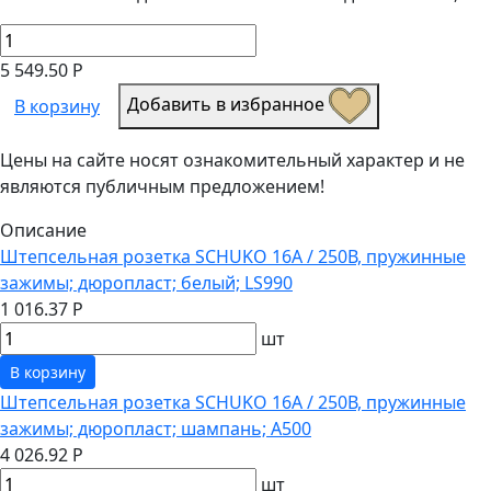
5 549.50 Р
Добавить в избранное
В корзину
Цены на сайте носят ознакомительный характер и не
являются публичным предложением!
Описание
Штепсельная розетка SCHUKO 16А / 250В, пружинные
зажимы; дюропласт; белый; LS990
1 016.37 Р
шт
В корзину
Штепсельная розетка SCHUKO 16А / 250В, пружинные
зажимы; дюропласт; шампань; A500
4 026.92 Р
шт