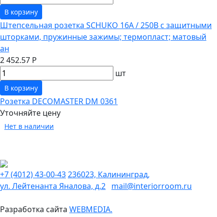
В корзину
Штепсельная розетка SCHUKO 16А / 250В с защитными
шторками, пружинные зажимы; термопласт; матовый
ан
2 452.57 Р
шт
В корзину
Розетка DECOMASTER DM 0361
Уточняйте цену
Нет в наличии
+7 (4012) 43-00-43
236023, Калининград,
ул. Лейтенанта Яналова, д.2
mail@interiorroom.ru
Разработка сайта
WEBMEDIA.