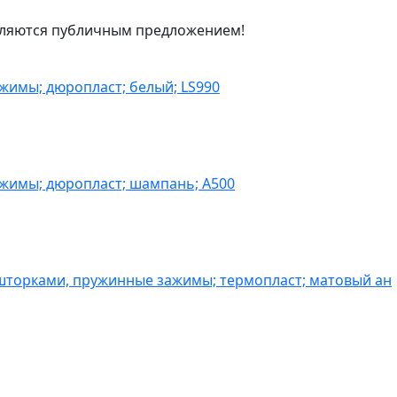
являются публичным предложением!
жимы; дюропласт; белый; LS990
ажимы; дюропласт; шампань; A500
шторками, пружинные зажимы; термопласт; матовый ан