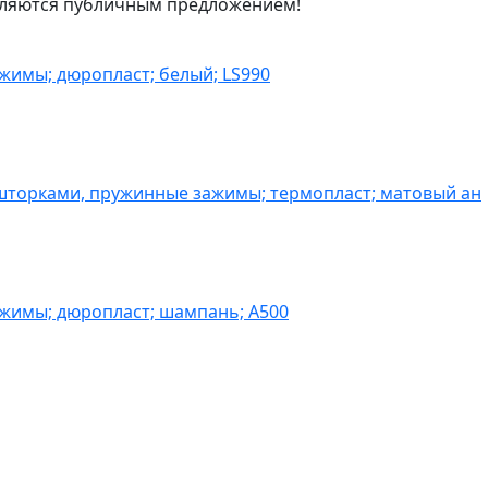
являются публичным предложением!
жимы; дюропласт; белый; LS990
шторками, пружинные зажимы; термопласт; матовый ан
ажимы; дюропласт; шампань; A500