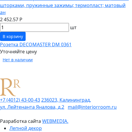
шторками, пружинные зажимы; термопласт; матовый
ан
2 452.57 Р
шт
В корзину
Розетка DECOMASTER DM 0361
Уточняйте цену
Нет в наличии
+7 (4012) 43-00-43
236023, Калининград,
ул. Лейтенанта Яналова, д.2
mail@interiorroom.ru
Разработка сайта
WEBMEDIA.
Лепной декор