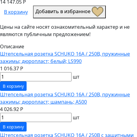
14 147.05 Р
Добавить в избранное
В корзину
Цены на сайте носят ознакомительный характер и не
являются публичным предложением!
Описание
Штепсельная розетка SCHUKO 16А / 250В, пружинные
зажимы; дюропласт; белый; LS990
1 016.37 Р
шт
В корзину
Штепсельная розетка SCHUKO 16А / 250В, пружинные
зажимы; дюропласт; шампань; A500
4 026.92 Р
шт
В корзину
Штепсельная розетка SCHUKO 16А / 250В с защитными