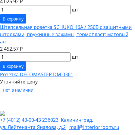
4 026.92 Р
шт
В корзину
Штепсельная розетка SCHUKO 16А / 250В с защитными
шторками, пружинные зажимы; термопласт; матовый
ан
2 452.57 Р
шт
В корзину
Розетка DECOMASTER DM 0361
Уточняйте цену
Нет в наличии
+7 (4012) 43-00-43
236023, Калининград,
ул. Лейтенанта Яналова, д.2
mail@interiorroom.ru