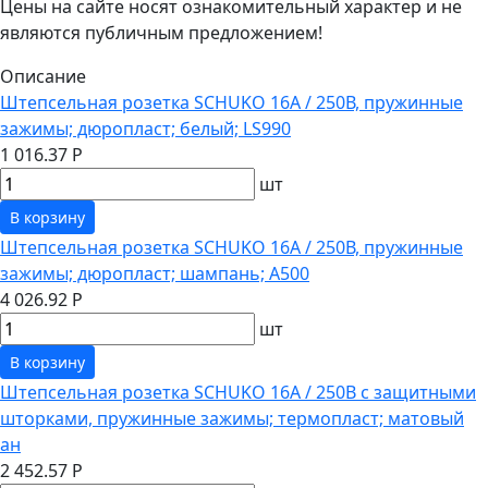
Цены на сайте носят ознакомительный характер и не
являются публичным предложением!
Описание
Штепсельная розетка SCHUKO 16А / 250В, пружинные
зажимы; дюропласт; белый; LS990
1 016.37 Р
шт
В корзину
Штепсельная розетка SCHUKO 16А / 250В, пружинные
зажимы; дюропласт; шампань; A500
4 026.92 Р
шт
В корзину
Штепсельная розетка SCHUKO 16А / 250В с защитными
шторками, пружинные зажимы; термопласт; матовый
ан
2 452.57 Р