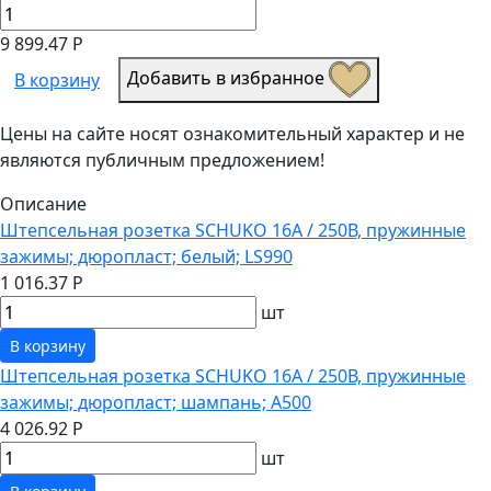
9 899.47 Р
Добавить в избранное
В корзину
Цены на сайте носят ознакомительный характер и не
являются публичным предложением!
Описание
Штепсельная розетка SCHUKO 16А / 250В, пружинные
зажимы; дюропласт; белый; LS990
1 016.37 Р
шт
В корзину
Штепсельная розетка SCHUKO 16А / 250В, пружинные
зажимы; дюропласт; шампань; A500
4 026.92 Р
шт