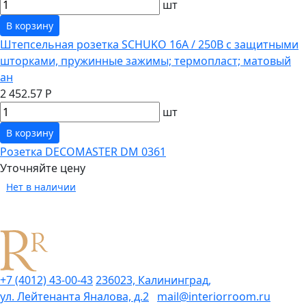
шт
В корзину
Штепсельная розетка SCHUKO 16А / 250В с защитными
шторками, пружинные зажимы; термопласт; матовый
ан
2 452.57 Р
шт
В корзину
Розетка DECOMASTER DM 0361
Уточняйте цену
Нет в наличии
+7 (4012) 43-00-43
236023, Калининград,
ул. Лейтенанта Яналова, д.2
mail@interiorroom.ru