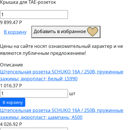
Крышка для TAE-розеток
9 899.47 Р
Добавить в избранное
В корзину
Цены на сайте носят ознакомительный характер и не
являются публичным предложением!
Описание
Штепсельная розетка SCHUKO 16А / 250В, пружинные
зажимы; дюропласт; белый; LS990
1 016.37 Р
шт
В корзину
Штепсельная розетка SCHUKO 16А / 250В, пружинные
зажимы; дюропласт; шампань; A500
4 026.92 Р