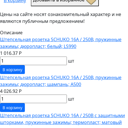
В корзину
Цены на сайте носят ознакомительный характер и не
являются публичным предложением!
Описание
Штепсельная розетка SCHUKO 16А / 250В, пружинные
зажимы; дюропласт; белый; LS990
1 016.37 Р
шт
В корзину
Штепсельная розетка SCHUKO 16А / 250В, пружинные
зажимы; дюропласт; шампань; A500
4 026.92 Р
шт
В корзину
Штепсельная розетка SCHUKO 16А / 250В с защитными
шторками, пружинные зажимы; термопласт; матовый