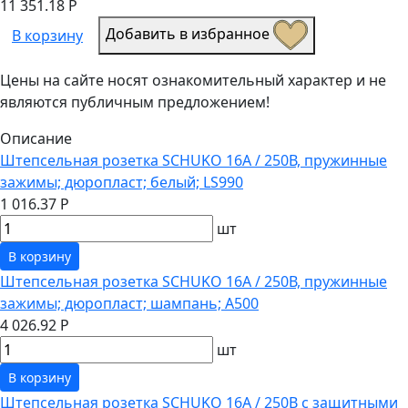
11 351.18 Р
Добавить в избранное
В корзину
Цены на сайте носят ознакомительный характер и не
являются публичным предложением!
Описание
Штепсельная розетка SCHUKO 16А / 250В, пружинные
зажимы; дюропласт; белый; LS990
1 016.37 Р
шт
В корзину
Штепсельная розетка SCHUKO 16А / 250В, пружинные
зажимы; дюропласт; шампань; A500
4 026.92 Р
шт
В корзину
Штепсельная розетка SCHUKO 16А / 250В с защитными