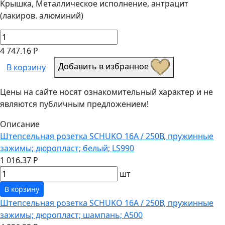
Kрышка, Металлическое исполнение, антрацит
(лакиров. алюминий)
4 747.16 Р
Добавить в избранное
В корзину
Цены на сайте носят ознакомительный характер и не
являются публичным предложением!
Описание
Штепсельная розетка SCHUKO 16А / 250В, пружинные
зажимы; дюропласт; белый; LS990
1 016.37 Р
шт
В корзину
Штепсельная розетка SCHUKO 16А / 250В, пружинные
зажимы; дюропласт; шампань; A500