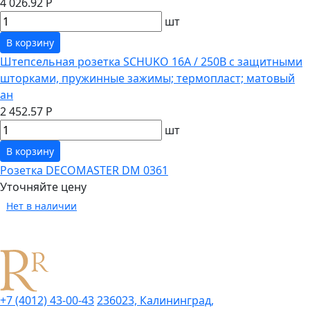
4 026.92 Р
шт
В корзину
Штепсельная розетка SCHUKO 16А / 250В с защитными
шторками, пружинные зажимы; термопласт; матовый
ан
2 452.57 Р
шт
В корзину
Розетка DECOMASTER DM 0361
Уточняйте цену
Нет в наличии
+7 (4012) 43-00-43
236023, Калининград,