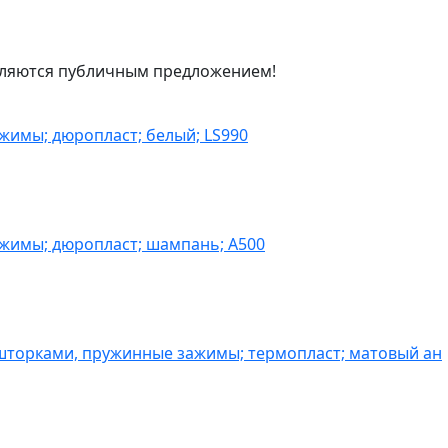
являются публичным предложением!
жимы; дюропласт; белый; LS990
ажимы; дюропласт; шампань; A500
шторками, пружинные зажимы; термопласт; матовый ан